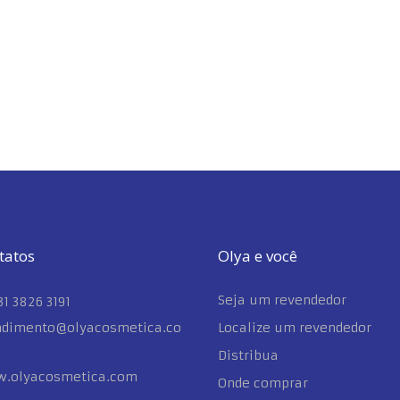
tatos
Olya e você
Seja um revendedor
 31 3826 3191
ndimento@olyacosmetica.co
Localize um revendedor
Distribua
.olyacosmetica.com
Onde comprar