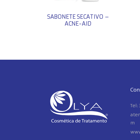
SABONETE SECATIVO –
ACNE-AID
Con
Tel:
ate
m
www